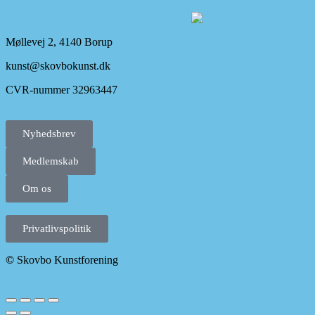
Møllevej 2, 4140 Borup
kunst@skovbokunst.dk
CVR-nummer 32963447
Nyhedsbrev
Medlemskab
Om os
Privatlivspolitik
©
Skovbo Kunstforening