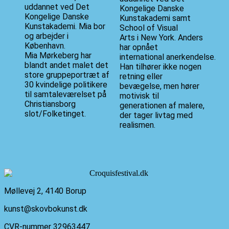
uddannet ved Det
Kongelige Danske
Kongelige Danske
Kunstakademi samt
Kunstakademi. Mia bor
School of Visual
og arbejder i
Arts i New York. Anders
København.
har opnået
Mia Mørkeberg har
international anerkendelse.
blandt andet malet det
Han tilhører ikke nogen
store gruppeportræt af
retning eller
30 kvindelige politikere
bevægelse, men hører
til samtaleværelset på
motivisk til
Christiansborg
generationen af malere,
slot/Folketinget.
der tager livtag med
realismen.
Møllevej 2, 4140 Borup
kunst@skovbokunst.dk
CVR-nummer 32963447